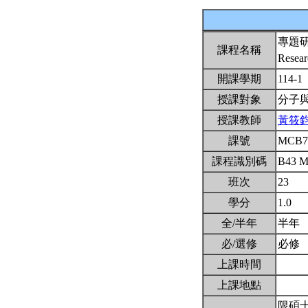
專題
課程名稱
Resear
開課學期
114-1
授課對象
分子
授課教師
黃筱
課號
MCB7
課程識別碼
B43 
班次
23
學分
1.0
全/半年
半年
必/選修
必修
上課時間
上課地點
限碩