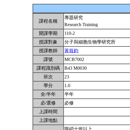
專題研究
課程名稱
Research Training
開課學期
110-2
授課對象
分子與細胞生物學研究所
授課教師
黃筱鈞
課號
MCB7002
課程識別碼
B43 M0030
班次
23
學分
1.0
全/半年
半年
必/選修
必修
上課時間
上課地點
限碩士班以上