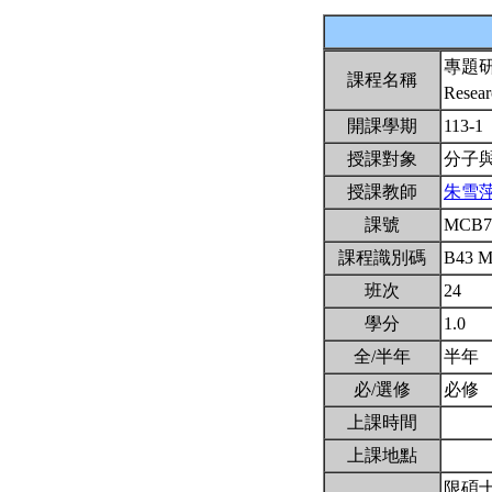
專題
課程名稱
Resear
開課學期
113-1
授課對象
分子
授課教師
朱雪
課號
MCB7
課程識別碼
B43 
班次
24
學分
1.0
全/半年
半年
必/選修
必修
上課時間
上課地點
限碩