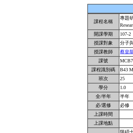
專題
課程名稱
Resear
開課學期
107-2
授課對象
分子
授課教師
蔡皇
課號
MCB7
課程識別碼
B43 
班次
25
學分
1.0
全/半年
半年
必/選修
必修
上課時間
上課地點
限碩