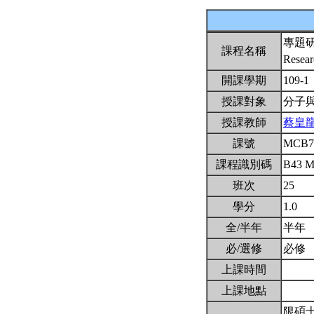
專題
課程名稱
Resear
開課學期
109-1
授課對象
分子
授課教師
蔡皇
課號
MCB7
課程識別碼
B43 
班次
25
學分
1.0
全/半年
半年
必/選修
必修
上課時間
上課地點
限碩