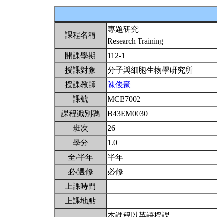
專題研究
課程名稱
Research Training
開課學期
112-1
授課對象
分子與細胞生物學研究所
授課教師
陳俊豪
課號
MCB7002
課程識別碼
B43EM0030
班次
26
學分
1.0
全/半年
半年
必/選修
必修
上課時間
上課地點
本課程以英語授課。