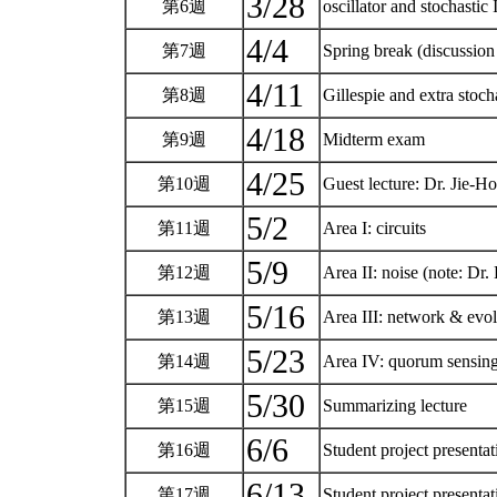
3/28
第6週
oscillator and stochast
4/4
第7週
Spring break (discussion
4/11
第8週
Gillespie and extra st
4/18
第9週
Midterm exam
4/25
第10週
Guest lecture: Dr. Jie-
5/2
第11週
Area I: circuits
5/9
第12週
Area II: noise (note: Dr.
5/16
第13週
Area III: network & evo
5/23
第14週
Area IV: quorum sensing/
5/30
第15週
Summarizing lecture
6/6
第16週
Student project presentat
6/13
第17週
Student project presentat