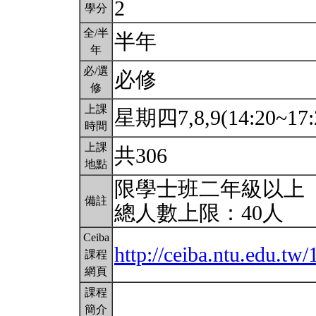
2
學分
全/半
半年
年
必/選
必修
修
上課
星期四7,8,9(14:20~17:
時間
上課
共306
地點
限學士班二年級以上
備註
總人數上限：40人
Ceiba
http://ceiba.ntu.edu.
課程
網頁
課程
簡介