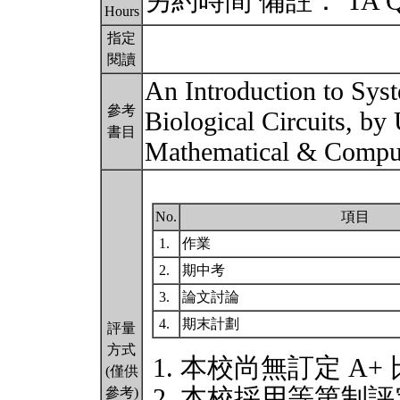
另約時間 備註： TA Q & A
Hours
指定
閱讀
An Introduction to Syst
參考
Biological Circuits, b
書目
Mathematical & Comput
No.
項目
1.
作業
2.
期中考
3.
論文討論
4.
期末計劃
評量
方式
本校尚無訂定 A+
(僅供
本校採用等第制評
參考)