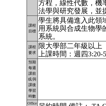
方程，線性代數，機率
法學與研究發展，並
學生將具備進入此領
課程
用系統與合成生物學
目標
系統。
限大學部二年級以上
課程
上課時間：週四3:20-5
要求
預期
每週
課前
或/與
課後
學習
時數
Office