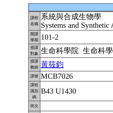
系統與合成生物學
課程
Systems and Synthetic
名稱
開課
101-2
學期
授課
生命科學院 生命科
對象
授課
黃筱鈞
教師
MCB7026
課號
課程
B43 U1430
識別
碼
班次