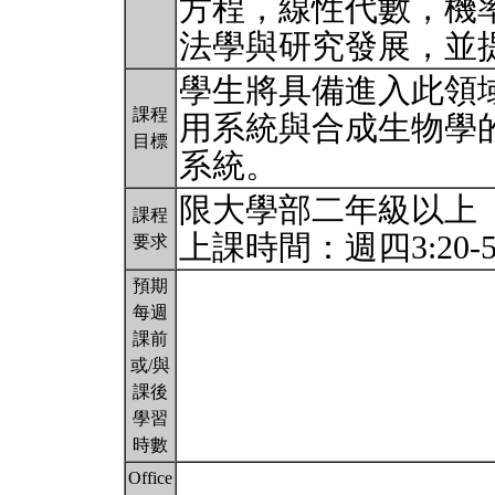
方程，線性代數，機率
法學與研究發展，並
學生將具備進入此領
課程
用系統與合成生物學
目標
系統。
限大學部二年級以上
課程
上課時間：週四3:20-5
要求
預期
每週
課前
或/與
課後
學習
時數
Office