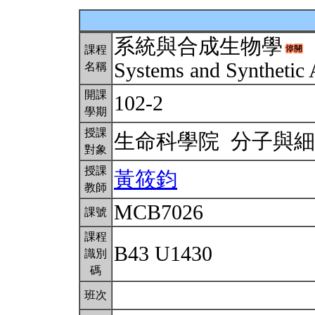
系統與合成生物學
課程
Systems and Synthetic
名稱
開課
102-2
學期
授課
生命科學院 分子與
對象
授課
黃筱鈞
教師
MCB7026
課號
課程
B43 U1430
識別
碼
班次