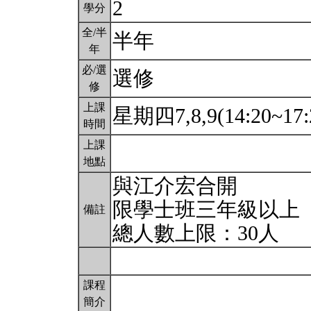
2
學分
全/半
半年
年
必/選
選修
修
上課
星期四7,8,9(14:20~17:
時間
上課
地點
與江介宏合開
限學士班三年級以上
備註
總人數上限：30人
課程
簡介