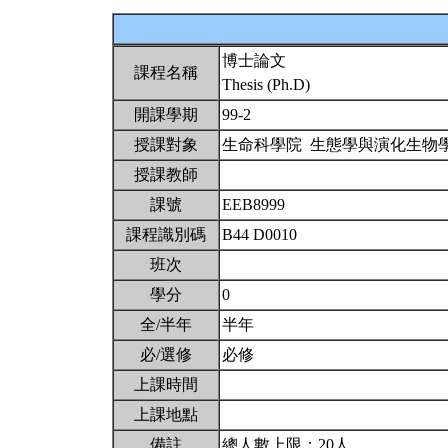
博士論文
課程名稱
Thesis (Ph.D)
開課學期
99-2
授課對象
生命科學院 生態學與演化生物
授課教師
課號
EEB8999
課程識別碼
B44 D0010
班次
學分
0
全/半年
半年
必/選修
必修
上課時間
上課地點
備註
總人數上限：20人