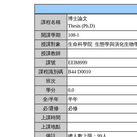
博士論文
課程名稱
Thesis (Ph.D)
開課學期
108-1
授課對象
生命科學院 生態學與演化生物
授課教師
課號
EEB8999
課程識別碼
B44 D0010
班次
學分
0.0
全/半年
半年
必/選修
必修
上課時間
上課地點
備註
總人數上限：99人