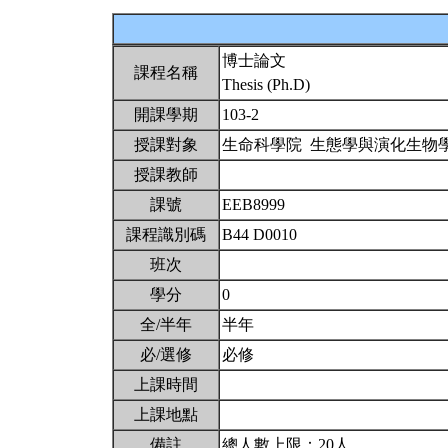
博士論文
課程名稱
Thesis (Ph.D)
開課學期
103-2
授課對象
生命科學院 生態學與演化生物
授課教師
課號
EEB8999
課程識別碼
B44 D0010
班次
學分
0
全/半年
半年
必/選修
必修
上課時間
上課地點
備註
總人數上限：20人