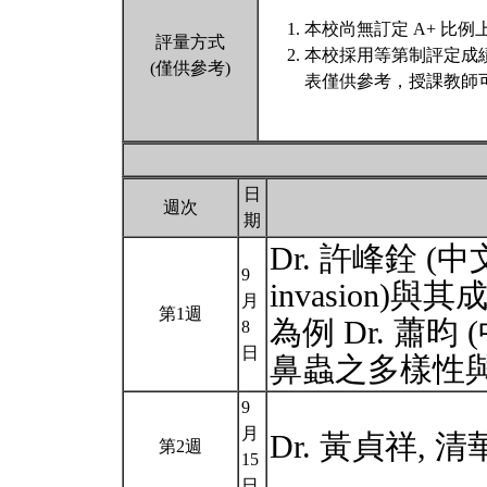
本校尚無訂定 A+ 比例
評量方式
本校採用等第制評定成
(僅供參考)
表僅供參考，授課教師
日
週次
期
Dr. 許峰銓 (中
9
invasion)
月
第1週
為例 Dr. 蕭
8
日
鼻蟲之多樣性
9
月
Dr. 黃貞祥, 
第2週
15
日