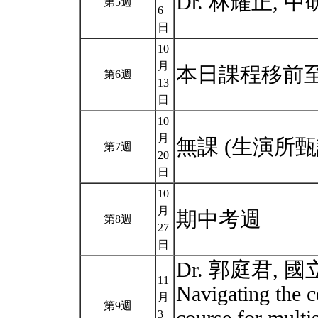
Dr. 林耀正, 
第5週
6
日
10
月
本日課程移前至 
第6週
13
日
10
月
無課 (生演所甄
第7週
20
日
10
月
期中考週
第8週
27
日
Dr. 郭庭君, 
11
Navigating the 
月
第9週
3