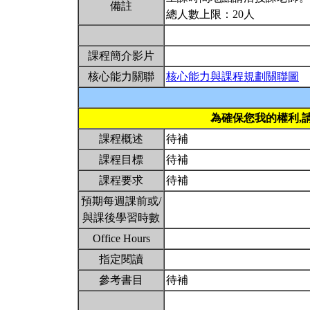
備註
總人數上限：20人
課程簡介影片
核心能力關聯
核心能力與課程規劃關聯圖
為確保您我的權利,
課程概述
待補
課程目標
待補
課程要求
待補
預期每週課前或/
與課後學習時數
Office Hours
指定閱讀
參考書目
待補