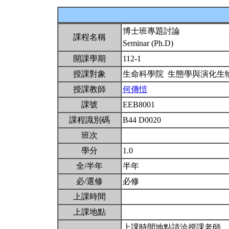
博士班專題討論
課程名稱
Seminar (Ph.D)
開課學期
112-1
授課對象
生命科學院 生態學與演化生
授課教師
何傳愷
課號
EEB8001
課程識別碼
B44 D0020
班次
學分
1.0
全/半年
半年
必/選修
必修
上課時間
上課地點
上課時間地點請洽授課老師