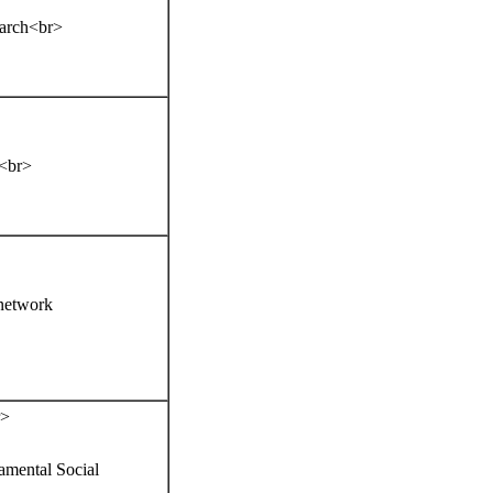
earch<br>
br>
 network
>
mental Social