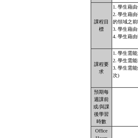
1. 學生
2. 學生
課程目
的領域之前
標
3. 學生
4. 學生
1. 學生
2. 學生需
課程要
3. 學生
求
次)
預期每
週課前
或/與課
後學習
時數
Office