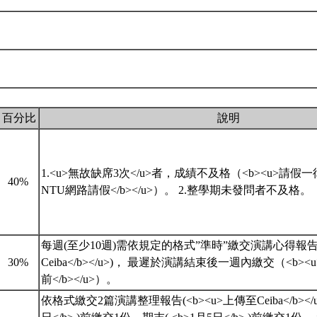
百分比
說明
1.<u>無故缺席3次</u>者，成績不及格（<b><u>請假
40%
NTU網路請假</b></u>）。 2.整學期未發問者不及格。
每週(至少10週)需依規定的格式”準時”繳交演講心得報告(
30%
Ceiba</b></u>)， 最遲於演講結束後一週內繳交（<b>
前</b></u>）。
依格式繳交2篇演講整理報告(<b><u>上傳至Ceiba</b></u>