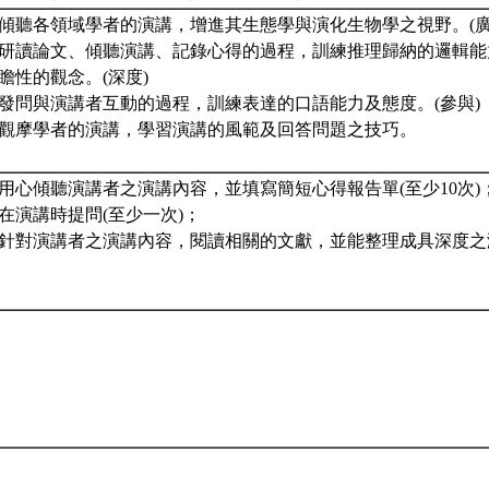
藉由傾聽各領域學者的演講，增進其生態學與演化生物學之視野。(廣
藉由研讀論文、傾聽演講、記錄心得的過程，訓練推理歸納的邏輯
瞻性的觀念。(深度)
藉由發問與演講者互動的過程，訓練表達的口語能力及態度。(參與)
藉由觀摩學者的演講，學習演講的風範及回答問題之技巧。
需能用心傾聽演講者之演講內容，並填寫簡短心得報告單(至少10次)
能在演講時提問(至少一次)；
需能針對演講者之演講內容，閱讀相關的文獻，並能整理成具深度之