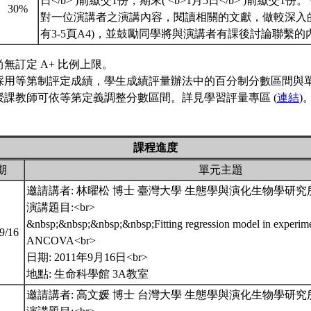
日</b> )前繳交1份，期末( <b>1月5日</b> )前繳交
30%
對一位演講者之演講內容，閱讀相關的文獻，做較深入的
有3-5頁A4)，並鼓勵同學將與演講者有課後討論聯繫
無訂定 A+ 比例上限。
採用等第制評定成績，學生成績評量辦法中的百分制分數區間與
授課教師可依等第定義調整分數區間。詳見學習評量專區 (
連結
)
課程進度
期
單元主題
邀請講者: 林曜松 博士 臺灣大學 生態學與演化生物學研究所
演講題目:<br>
&nbsp;&nbsp;&nbsp;&nbsp;Fitting regression model in experime
09/16
ANCOVA<br>
日期: 2011年9月16日<br>
地點: 生命科學館 3A教室
邀請講者: 高文媛 博士 台灣大學 生態學與演化生物學研究所