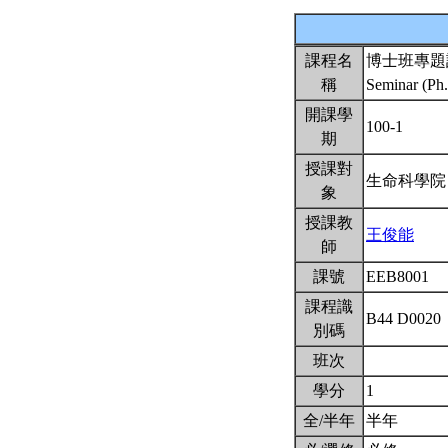
課程名
博士班專題
稱
Seminar (Ph
開課學
100-1
期
授課對
生命科學院
象
授課教
王俊能
師
課號
EEB8001
課程識
B44 D0020
別碼
班次
學分
1
全/半年
半年