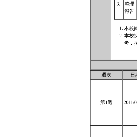
3.
整理
報告
本校尚
本校
考，
週次
日
第1週
2011/