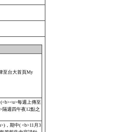
一律至台大首頁My
<b><u>每週上傳至
<u>隔週四午夜12點之
)，期中( <b>11月3