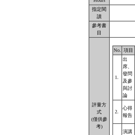
Hours
指定閱
讀
參考書
目
No.
項目
出
席、
發問
1.
及參
與討
論
評量方
心得
2.
式
報告
(僅供參
考)
演講