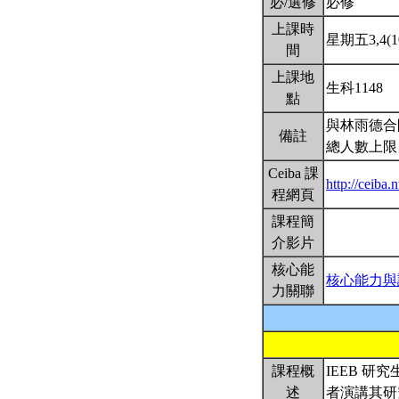
必/選修
必修
上課時
星期五3,4(10
間
上課地
生科1148
點
與林雨德合
備註
總人數上限
Ceiba 課
http://ceiba
程網頁
課程簡
介影片
核心能
核心能力與
力關聯
課程概
IEEB 
述
者演講其研