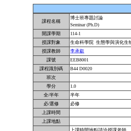
博士班專題討論
課程名稱
Seminar (Ph.D)
開課學期
114-1
授課對象
生命科學院 生態學與演化生
授課教師
李承叡
課號
EEB8001
課程識別碼
B44 D0020
班次
學分
1.0
全/半年
半年
必/選修
必修
上課時間
上課地點
上課時間地點請洽授課老師。