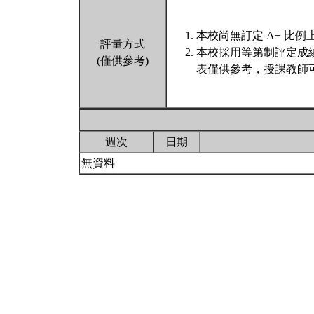
本校尚無訂定 A+ 比例
評量方式
本校採用等第制評定成
(僅供參考)
表僅供參考，授課教師
週次
日期
無資料