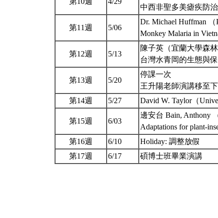
第10週
4/29
中西非聖多美瘧疾防治
Dr. Michael Huffman （Pr
第11週
5/06
Monkey Malaria in Vietna
陳子英（宜蘭大學森林
第12週
5/13
台灣水青岡的生態與
停課一次
第13週
5/20
王升陽老師演講移至
第14週
5/27
David W. Taylor（Univer
邊安台 Bain, Antho
第15週
6/03
Adaptations for plant-ins
第16週
6/10
Holiday: 調整放假
第17週
6/17
碩博士班畢業演講