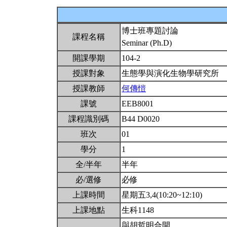
博士班專題討論
課程名稱
Seminar (Ph.D)
開課學期
104-2
授課對象
生態學與演化生物學研究所
授課教師
何傳愷
課號
EEB8001
課程識別碼
B44 D0020
班次
01
學分
1
全/半年
半年
必/選修
必修
上課時間
星期五3,4(10:20~12:10)
上課地點
生科1148
與胡哲明合開