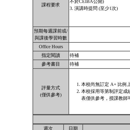
不於CEIBA公開)
課程要求
3. 演講時提問 (至少1次)
預期每週課前或/
與課後學習時數
Office Hours
指定閱讀
待補
參考書目
待補
本校尚無訂定 A+ 比例
評量方式
本校採用等第制評定成
(僅供參考)
表僅供參考，授課教師
週次
日期