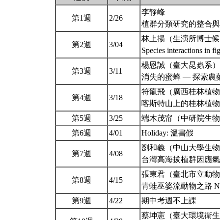
李靜峰
第1週
2/26
植群分類研究的整合
林上揚（生演所博士候
第2週
3/04
Species interactions in 
楊恩誠（臺大昆蟲系）
第3週
3/11
消失的蜜蜂 — 探索
符龍飛（廣西桂林植物
第4週
3/18
喀斯特山上的桂林植
第5週
3/25
端木茂甯（中研院生
第6週
4/01
Holiday: 溫書假
劉和義（中山大學生物
第7週
4/08
台灣高海拔植群因應
張東君（臺北市立動物
第8週
4/15
青蛙巫婆流動物之路 No pai
第9週
4/22
期中考週不上課
蔡坤憲（臺大環境衛生