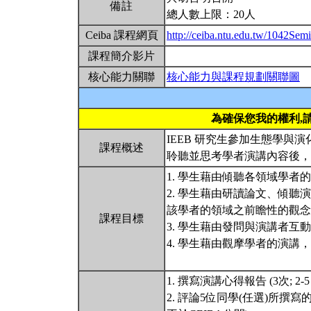
備註
總人數上限：20人
Ceiba 課程網頁
http://ceiba.ntu.edu.tw/1042Se
課程簡介影片
核心能力關聯
核心能力與課程規劃關聯圖
為確保您我的權利,
IEEB 研究生參加生態學
課程概述
聆聽並思考學者演講內容後
1. 學生藉由傾聽各領域學者
2. 學生藉由研讀論文、傾
該學者的領域之前瞻性的觀念。
課程目標
3. 學生藉由發問與演講者互
4. 學生藉由觀摩學者的演
1. 撰寫演講心得報告 (3次; 2-5 
2. 評論5位同學(任選)所撰寫的演