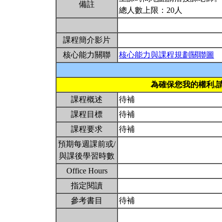
備註
總人數上限：20人
課程簡介影片
核心能力關聯
核心能力與課程規劃關聯圖
為確保您我的權利,
課程概述
待補
課程目標
待補
課程要求
待補
預期每週課前或/
與課後學習時數
Office Hours
指定閱讀
參考書目
待補