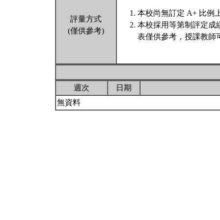
本校尚無訂定 A+ 比例
評量方式
本校採用等第制評定成
(僅供參考)
表僅供參考，授課教師
週次
日期
無資料