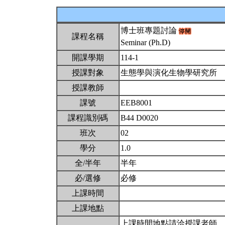
博士班專題討論
課程名稱
Seminar (Ph.D)
開課學期
114-1
授課對象
生態學與演化生物學研究所
授課教師
課號
EEB8001
課程識別碼
B44 D0020
班次
02
學分
1.0
全/半年
半年
必/選修
必修
上課時間
上課地點
上課時間地點請洽授課老師。