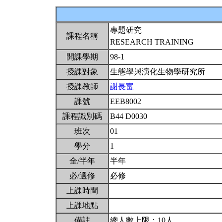
專題研究
課程名稱
RESEARCH TRAINING
開課學期
98-1
授課對象
生態學與演化生物學研究所
授課教師
謝長富
課號
EEB8002
課程識別碼
B44 D0030
班次
01
學分
1
全/半年
半年
必/選修
必修
上課時間
上課地點
備註
總人數上限：10人