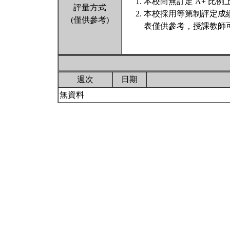
本校尚無訂定 A+ 比例
評量方式
本校採用等第制評定成
(僅供參考)
表僅供參考，授課教師
週次
日期
無資料