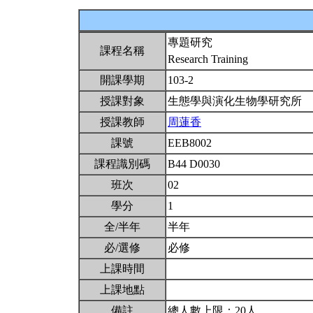
專題研究
課程名稱
Research Training
開課學期
103-2
授課對象
生態學與演化生物學研究所
授課教師
周蓮香
課號
EEB8002
課程識別碼
B44 D0030
班次
02
學分
1
全/半年
半年
必/選修
必修
上課時間
上課地點
備註
總人數上限：20人