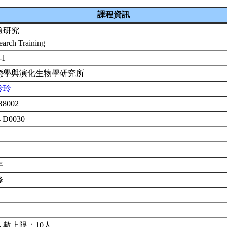
課程資訊
題研究
earch Training
-1
態學與演化生物學研究所
玲玲
B8002
4 D0030
年
修
人數上限：10人