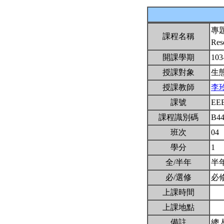
專
課程名稱
Res
開課學期
103
授課對象
生
授課教師
李
課號
EE
課程識別碼
B4
班次
04
學分
1
全/半年
半
必/選修
必
上課時間
上課地點
備註
總