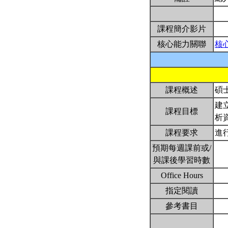
課程簡介影片
核心能力關聯
核
課程概述
碩
建
課程目標
析
課程要求
進
預期每週課前或/
與課後學習時數
Office Hours
指定閱讀
參考書目