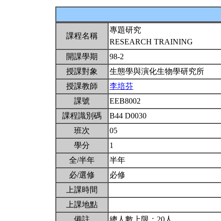
專題研究
課程名稱
RESEARCH TRAINING
開課學期
98-2
授課對象
生態學與演化生物學研究所
授課教師
李培芬
課號
EEB8002
課程識別碼
B44 D0030
班次
05
學分
1
全/半年
半年
必/選修
必修
上課時間
上課地點
備註
總人數上限：20人