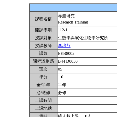
專題研究
課程名稱
Research Training
開課學期
112-1
授課對象
生態學與演化生物學研究所
授課教師
李培芬
課號
EEB8002
課程識別碼
B44 D0030
班次
05
學分
1.0
全/半年
半年
必/選修
必修
上課時間
上課地點
備註
總人數上限：10人