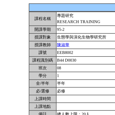
專題研究
課程名稱
RESEARCH TRAINING
開課學期
95-2
授課對象
生態學與演化生物學研究所
授課教師
陳淑華
課號
EEB8002
課程識別碼
B44 D0030
班次
08
學分
1
全/半年
半年
必/選修
必修
上課時間
上課地點
備註
總人數上限：20人