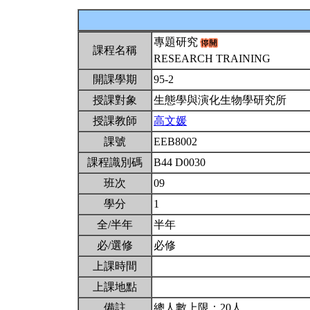
專題研究
課程名稱
RESEARCH TRAINING
開課學期
95-2
授課對象
生態學與演化生物學研究所
授課教師
高文媛
課號
EEB8002
課程識別碼
B44 D0030
班次
09
學分
1
全/半年
半年
必/選修
必修
上課時間
上課地點
備註
總人數上限：20人