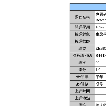
專題
課程名稱
Resear
開課學期
109-2
授課對象
生態
授課教師
課號
EEB8
課程識別碼
B44 D
班次
09
學分
1.0
全/半年
半年
必/選修
必修
上課時間
上課地點
備註
總人數