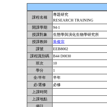
專題研究
課程名稱
RESEARCH TRAINING
開課學期
94-1
授課對象
生態學與演化生物學研究所
授課教師
吳俊宗
課號
EEB8002
課程識別碼
B44 D0030
班次
10
學分
1
全/半年
半年
必/選修
必修
上課時間
上課地點
備註