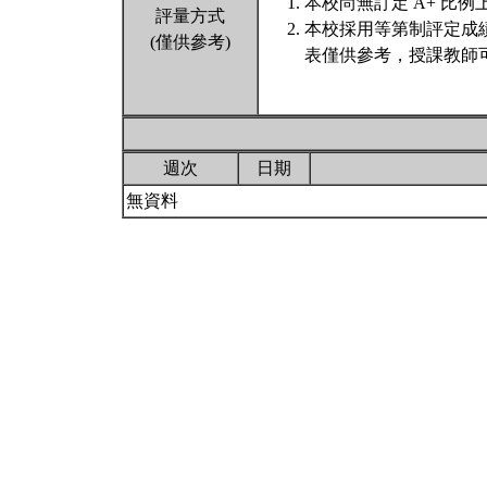
本校尚無訂定 A+ 比例
評量方式
本校採用等第制評定成
(僅供參考)
表僅供參考，授課教師
週次
日期
無資料