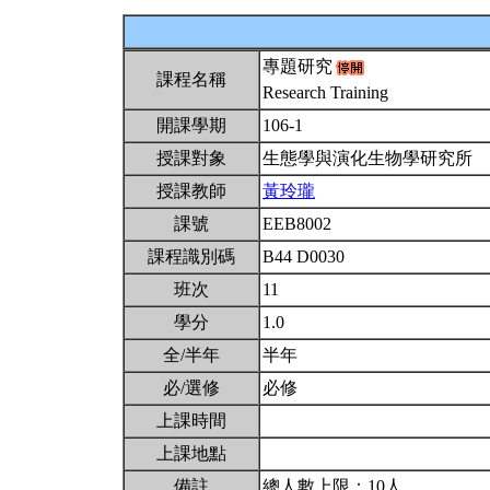
專題研究
課程名稱
Research Training
開課學期
106-1
授課對象
生態學與演化生物學研究所
授課教師
黃玲瓏
課號
EEB8002
課程識別碼
B44 D0030
班次
11
學分
1.0
全/半年
半年
必/選修
必修
上課時間
上課地點
備註
總人數上限：10人