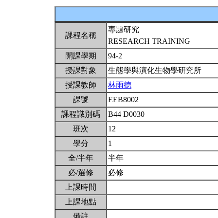
專題研究
課程名稱
RESEARCH TRAINING
開課學期
94-2
授課對象
生態學與演化生物學研究所
授課教師
林雨德
課號
EEB8002
課程識別碼
B44 D0030
班次
12
學分
1
全/半年
半年
必/選修
必修
上課時間
上課地點
備註