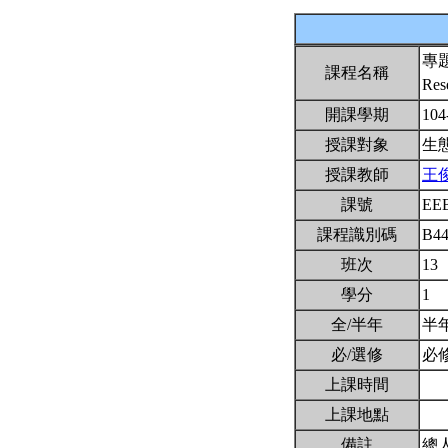
專
課程名稱
Res
開課學期
104
授課對象
生
授課教師
王
課號
EE
課程識別碼
B4
班次
13
學分
1
全/半年
半
必/選修
必
上課時間
上課地點
備註
總