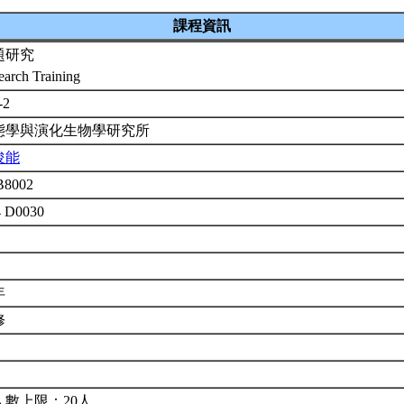
課程資訊
題研究
earch Training
-2
態學與演化生物學研究所
俊能
B8002
4 D0030
年
修
人數上限：20人