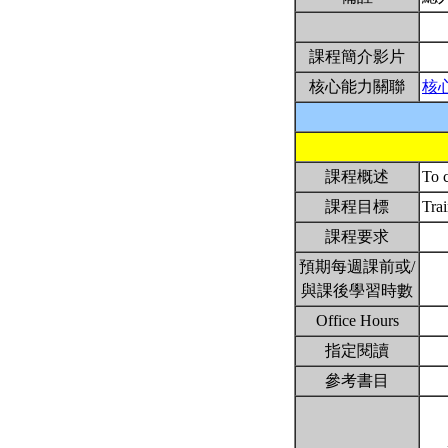
課程簡介影片
核心能力關聯
核
課程概述
To c
課程目標
Trai
課程要求
預期每週課前或/
與課後學習時數
Office Hours
指定閱讀
參考書目