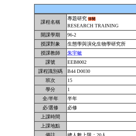
專題研究
課程名稱
RESEARCH TRAINING
開課學期
96-2
授課對象
生態學與演化生物學研究所
授課教師
朱宇敏
課號
EEB8002
課程識別碼
B44 D0030
班次
15
學分
1
全/半年
半年
必/選修
必修
上課時間
上課地點
備註
總人數上限：20人