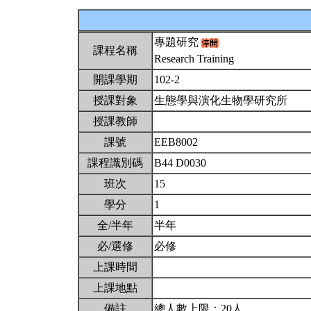
專題研究
課程名稱
Research Training
開課學期
102-2
授課對象
生態學與演化生物學研究所
授課教師
課號
EEB8002
課程識別碼
B44 D0030
班次
15
學分
1
全/半年
半年
必/選修
必修
上課時間
上課地點
備註
總人數上限：20人