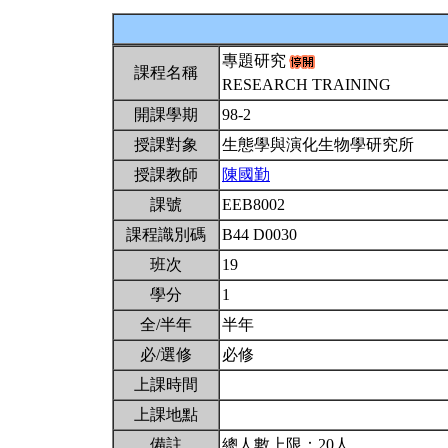
專題研究
課程名稱
RESEARCH TRAINING
開課學期
98-2
授課對象
生態學與演化生物學研究所
授課教師
陳國勤
課號
EEB8002
課程識別碼
B44 D0030
班次
19
學分
1
全/半年
半年
必/選修
必修
上課時間
上課地點
備註
總人數上限：20人