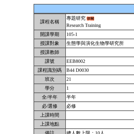
專題研究
課程名稱
Research Training
開課學期
105-1
授課對象
生態學與演化生物學研究所
授課教師
課號
EEB8002
課程識別碼
B44 D0030
班次
21
學分
1
全/半年
半年
必/選修
必修
上課時間
上課地點
備註
總人數上限：10人