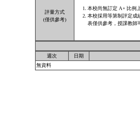
本校尚無訂定 A+ 比例
評量方式
本校採用等第制評定成
(僅供參考)
表僅供參考，授課教師
週次
日期
無資料