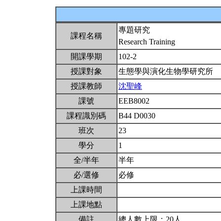
專題研究
課程名稱
Research Training
開課學期
102-2
授課對象
生態學與演化生物學研究所
授課教師
沈聖峰
課號
EEB8002
課程識別碼
B44 D0030
班次
23
學分
1
全/半年
半年
必/選修
必修
上課時間
上課地點
備註
總人數上限：20人