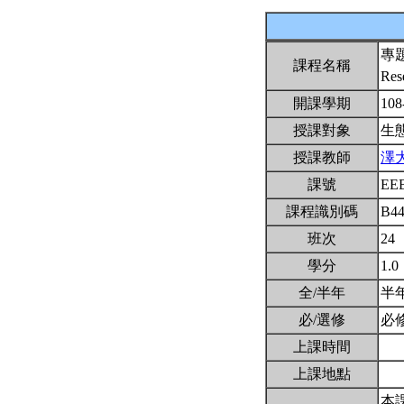
專
課程名稱
Res
開課學期
108
授課對象
生
授課教師
澤
課號
EE
課程識別碼
B4
班次
24
學分
1.0
全/半年
半
必/選修
必
上課時間
上課地點
本