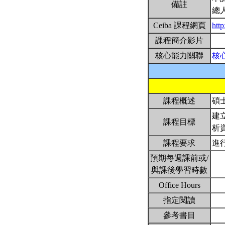
備註
總
Ceiba 課程網頁
htt
課程簡介影片
核心能力關聯
核
課程概述
碩
建
課程目標
析
課程要求
進
預期每週課前或/
與課後學習時數
Office Hours
指定閱讀
參考書目