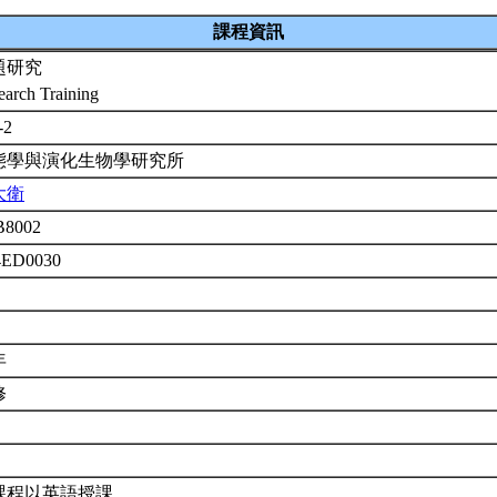
課程資訊
題研究
earch Training
-2
態學與演化生物學研究所
大衛
B8002
4ED0030
年
修
課程以英語授課。