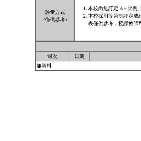
本校尚無訂定 A+ 比例
評量方式
本校採用等第制評定成
(僅供參考)
表僅供參考，授課教師
週次
日期
無資料