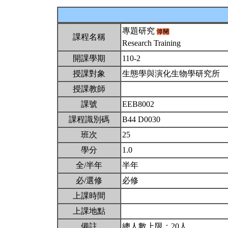
專題研究
課程名稱
Research Training
開課學期
110-2
授課對象
生態學與演化生物學研究所
授課教師
課號
EEB8002
課程識別碼
B44 D0030
班次
25
學分
1.0
全/半年
半年
必/選修
必修
上課時間
上課地點
備註
總人數上限：20人