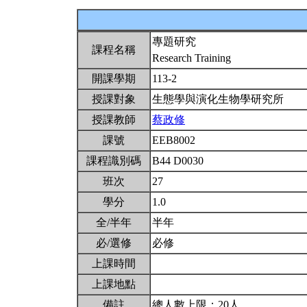
專題研究
課程名稱
Research Training
開課學期
113-2
授課對象
生態學與演化生物學研究所
授課教師
蔡政修
課號
EEB8002
課程識別碼
B44 D0030
班次
27
學分
1.0
全/半年
半年
必/選修
必修
上課時間
上課地點
備註
總人數上限：20人