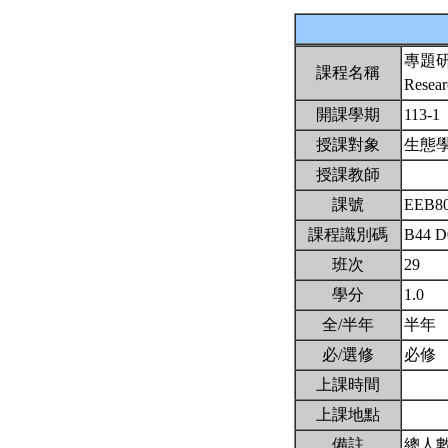
專題
課程名稱
Resear
開課學期
113-1
授課對象
生態
授課教師
課號
EEB8
課程識別碼
B44 D
班次
29
學分
1.0
全/半年
半年
必/選修
必修
上課時間
上課地點
備註
總人數