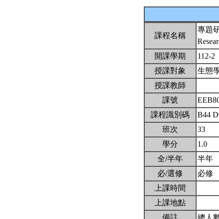
專題
課程名稱
Resear
開課學期
112-2
授課對象
生態
授課教師
課號
EEB8
課程識別碼
B44 D
班次
33
學分
1.0
全/半年
半年
必/選修
必修
上課時間
上課地點
備註
總人數