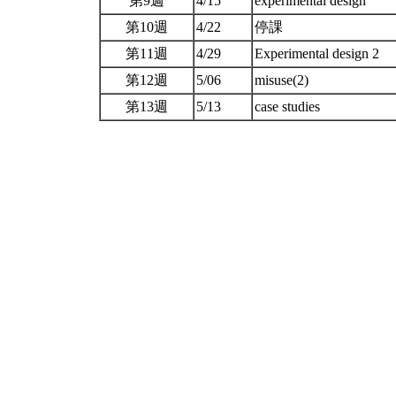
第9週
4/15
experimental design
第10週
4/22
停課
第11週
4/29
Experimental design 2
第12週
5/06
misuse(2)
第13週
5/13
case studies