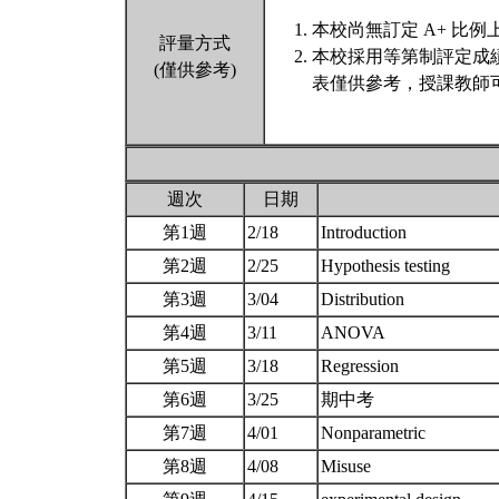
本校尚無訂定 A+ 比例
評量方式
本校採用等第制評定成
(僅供參考)
表僅供參考，授課教師
週次
日期
第1週
2/18
Introduction
第2週
2/25
Hypothesis testing
第3週
3/04
Distribution
第4週
3/11
ANOVA
第5週
3/18
Regression
第6週
3/25
期中考
第7週
4/01
Nonparametric
第8週
4/08
Misuse