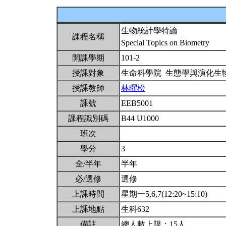
生物統計學特論
課程名稱
Special Topics on Biometry
開課學期
101-2
授課對象
生命科學院 生態學與演化生
授課教師
林曜松
課號
EEB5001
課程識別碼
B44 U1000
班次
學分
3
全/半年
半年
必/選修
選修
上課時間
星期一5,6,7(12:20~15:10)
上課地點
生科632
備註
總人數上限：15人