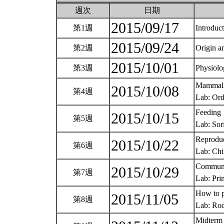
週次
日期
2015/09/17
第1週
Introduc
2015/09/24
第2週
Origin a
2015/10/01
第3週
Physiol
Mammali
2015/10/08
第4週
Lab: Ord
Feeding
2015/10/15
第5週
Lab: Sor
Reprodu
2015/10/22
第6週
Lab: Chi
Communic
2015/10/29
第7週
Lab: Pri
How to p
2015/11/05
第8週
Lab: Rod
Midterm 