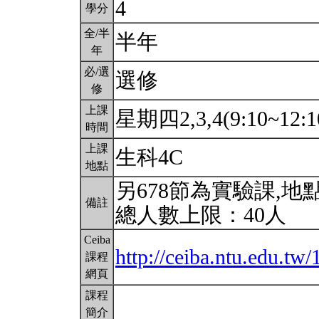
4
學分
全/半
半年
年
必/選
選修
修
上課
星期四2,3,4(9:10~12:1
時間
上課
生科4C
地點
另678節為實驗課,地點
備註
總人數上限：40人
Ceiba
http://ceiba.ntu.edu.
課程
網頁
課程
簡介