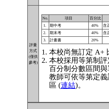
No.
項目
百分比
1.
期中考
40%
含
2.
期末考
40%
含
3.
計畫書
20%
評量
本校尚無訂定 A+
方式
(僅供
本校採用等第制評
參考)
百分制分數區間與
教師可依等第定義
區 (
連結
)。