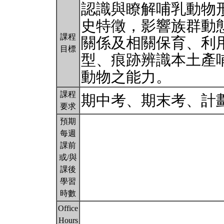
認識與瞭解哺乳動物
史特徵，影響族群動
課程
關係及相關保育、利
目標
型、痕跡辨識本土產
動物之能力。
課程
期中考、期末考、計
要求
預期
每週
課前
或/與
課後
學習
時數
Office
Hours