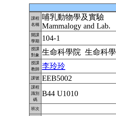
哺乳動物學及實驗
課程
Mammalogy and Lab.
名稱
開課
104-1
學期
授課
生命科學院 生命科
對象
授課
李玲玲
教師
EEB5002
課號
課程
B44 U1010
識別
碼
班次