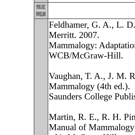
指定
閱讀
Feldhamer, G. A., L. D.
Merritt. 2007.
Mammalogy: Adaptation,
WCB/McGraw-Hill.
Vaughan, T. A., J. M. 
Mammalogy (4th ed.).
Saunders College Publi
Martin, R. E., R. H. Pi
Manual of Mammalogy 