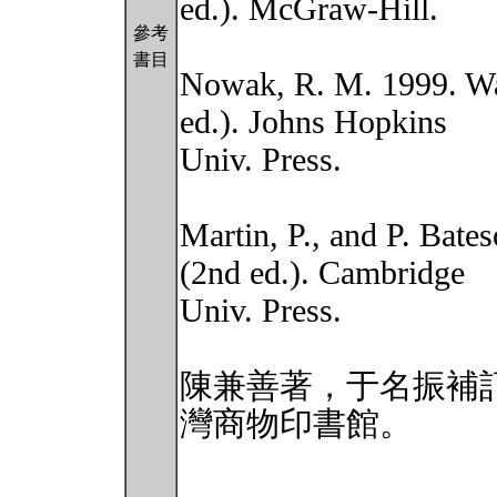
ed.). McGraw-Hill.
參考
書目
Nowak, R. M. 1999. Wa
ed.). Johns Hopkins
Univ. Press.
Martin, P., and P. Bat
(2nd ed.). Cambridge
Univ. Press.
陳兼善著，于名振補訂
灣商物印書館。