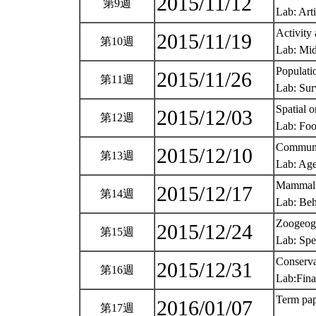
2015/11/12
第9週
Lab: Art
Activity
2015/11/19
第10週
Lab: Mi
Populati
2015/11/26
第11週
Lab: Sur
Spatial o
2015/12/03
第12週
Lab: Foo
Communi
2015/12/10
第13週
Lab: Age
Mammal 
2015/12/17
第14週
Lab: Beh
Zoogeog
2015/12/24
第15週
Lab: Spe
Conserv
2015/12/31
第16週
Lab:Fin
Term pap
2016/01/07
第17週