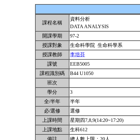
資料分析
課程名稱
DATA ANALYSIS
開課學期
97-2
授課對象
生命科學院 生命科學系
授課教師
李培芬
課號
EEB5005
課程識別碼
B44 U1050
班次
學分
3
全/半年
半年
必/選修
選修
上課時間
星期四7,8,9(14:20~17:20)
上課地點
生科612
備註
總人數上限：20人