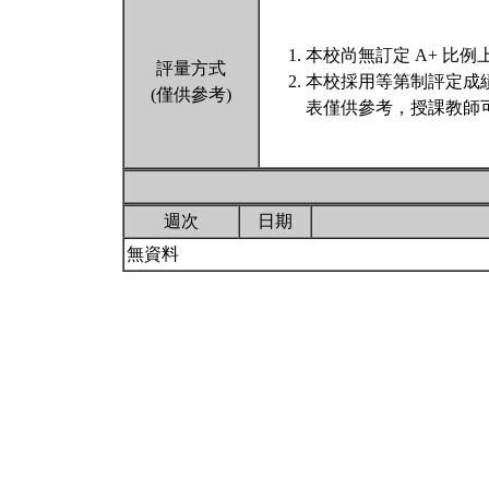
本校尚無訂定 A+ 比例
評量方式
本校採用等第制評定成
(僅供參考)
表僅供參考，授課教師
週次
日期
無資料