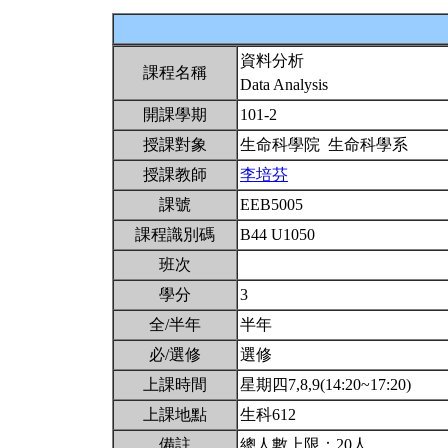
資料分析
課程名稱
Data Analysis
開課學期
101-2
授課對象
生命科學院 生命科學系
授課教師
李培芬
課號
EEB5005
課程識別碼
B44 U1050
班次
學分
3
全/半年
半年
必/選修
選修
上課時間
星期四7,8,9(14:20~17:20)
上課地點
生科612
備註
總人數上限：20人