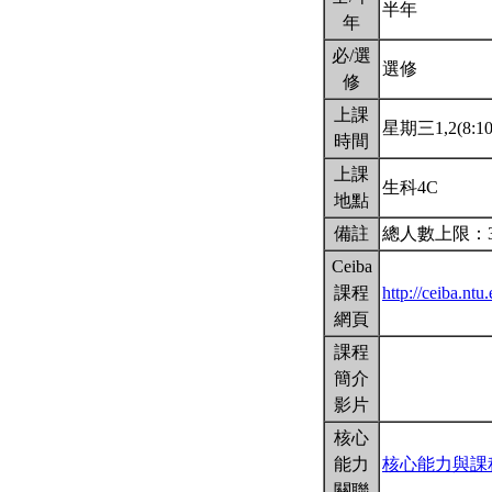
半年
年
必/選
選修
修
上課
星期三1,2(8:10
時間
上課
生科4C
地點
備註
總人數上限：
Ceiba
課程
http://ceiba.nt
網頁
課程
簡介
影片
核心
能力
核心能力與課
關聯