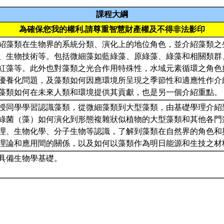
課程大綱
為確保您我的權利,請尊重智慧財產權及不得非法影印
紹藻類在生物界的系統分類、演化上的地位角色，並介紹藻類之
、生物技術等。包括微細藻如藍綠藻、原綠藻、綠藻和相關類群
紅藻等。此外也對藻類之光合作用特殊性，水域元素循環之角色
優養化問題，及藻類如何因應環境所呈現之季節性和適應性作介
藻類如何在未來人類和環境提供其貢獻，也是另一個介紹重點。
授同學學習認識藻類，從微細藻類到大型藻類，由基礎學理介紹
綠菌（藻）如何演化到形態複雜狀似植物的大型藻類和其他各門
理、生物化學、分子生物等認識，了解到藻類在自然界的角色和
理論和應用間的關係，以及如何以藻類作為明日能源和生技之材
須具備生物學基礎。