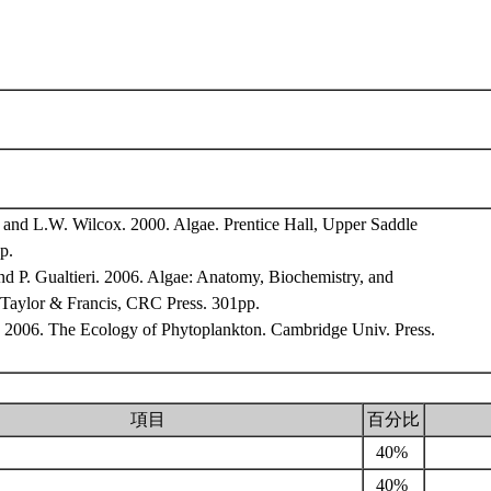
 and L.W. Wilcox. 2000. Algae. Prentice Hall, Upper Saddle
p.
and P. Gualtieri. 2006. Algae: Anatomy, Biochemistry, and
 Taylor & Francis, CRC Press. 301pp.
. 2006. The Ecology of Phytoplankton. Cambridge Univ. Press.
項目
百分比
40%
40%