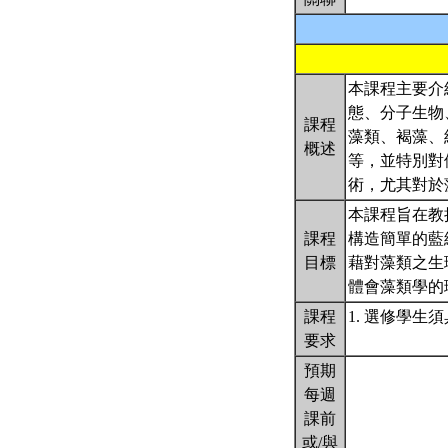
本課程主要介
態、分子生物
課程
藻類、褐藻、
概述
等，並特別對
術，尤其對於
本課程旨在教
課程
構造簡單的藍
目標
藉對藻類之生
體會藻類學的
課程
1. 選修學生
要求
預期
每週
課前
或/與