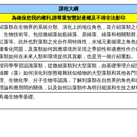
課程大綱
為確保您我的權利,請尊重智慧財產權及不得非法影印
紹藻類在生物界的系統分類、演化上的地位角色，並介紹藻類之
、生物技術等。包括微細藻如藍綠藻、原綠藻、綠藻和相關類群
紅藻等。此外也對藻類之光合作用特殊性，水域元素循環之角色
優養化問題，及藻類如何因應環境所呈現之季節性和適應性作介
藻類如何在未來人類和環境提供其貢獻，也是另一個介紹重點。
授同學學習認識藻類，從微細藻類到大型藻類，由基礎學理介紹
綠菌（藻）如何演化到形態複雜狀似植物的大型藻類和其他各門
理、生物化學、分子生物等認識，了解到藻類在自然界的角色和
理論和應用間的關係，以及如何以藻類作為明日能源和生技之材
須具備生物學基礎。