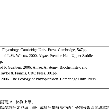
. Phycology. Cambridge Univ. Press. Cambridge, 547pp.
 and L.W. Wilcox. 2000. Algae. Prentice Hall, Upper Saddle
p.
and P. Gualtieri. 2006. Algae: Anatomy, Biochemistry, and
 Taylor & Francis, CRC Press. 301pp.
. 2006. The Ecology of Phytoplankton. Cambridge Univ. Press.
訂定 A+ 比例上限。
用等第制評定成績，學生成績評量辦法中的百分制分數區間與單