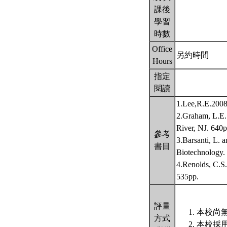
課後
學習
時數
Office
另約時間
Hours
指定
閱讀
1.Lee,R.E.2008
2.Graham, L.E.
River, NJ. 640p
參考
3.Barsanti, L. 
書目
Biotechnology.
4.Renolds, C.S
535pp.
評量
本校尚無
方式
本校採