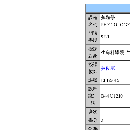
課程
藻類學
名稱
PHYCOLOG
開課
97-1
學期
授課
生命科學院 
對象
授課
吳俊宗
教師
課號
EEB5015
課程
識別
B44 U1210
碼
班次
學分
2
全/半