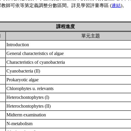
課教師可依等第定義調整分數區間。詳見學習評量專區 (
連結
)。
課程進度
期
單元主題
Introduction
General characteristics of algae
Characteristics of cyanobacteria
Cyanobacteria (II)
Prokaryotic algae
Chlorophytes u. relevants
Heterochontophytes (I)
Heterochontophytes (II)
Midterm examination
N-metabolism