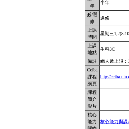
半年
年
必/選
選修
修
上課
星期三1,2(8:10
時間
上課
生科3C
地點
備註
總人數上限：
Ceiba
課程
http://ceiba.nt
網頁
課程
簡介
影片
核心
能力
核心能力與課
關聯