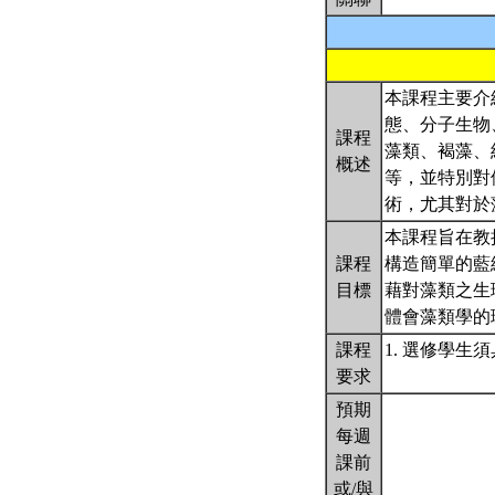
本課程主要介
態、分子生物
課程
藻類、褐藻、
概述
等，並特別對
術，尤其對於
本課程旨在教
課程
構造簡單的藍
目標
藉對藻類之生
體會藻類學的
課程
1. 選修學生
要求
預期
每週
課前
或/與