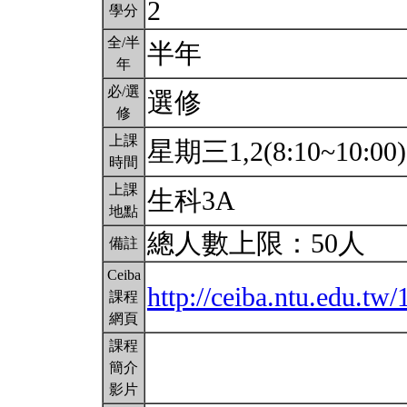
2
學分
全/半
半年
年
必/選
選修
修
上課
星期三1,2(8:10~10:00
時間
上課
生科3A
地點
總人數上限：50人
備註
Ceiba
http://ceiba.ntu.edu.t
課程
網頁
課程
簡介
影片