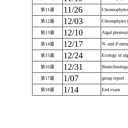
11/26
第11週
Chromophytes 
12/03
第12週
Chromphytes (
12/10
第13週
Algal photosy
12/17
第14週
N- and P-meta
12/24
第15週
Ecology of al
12/31
第16週
Biotechnology
1/07
第17週
group report
1/14
第18週
End exam