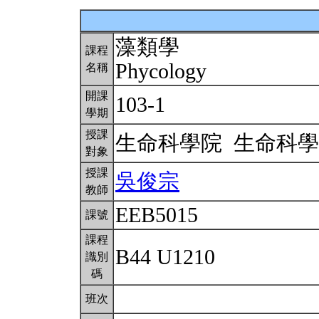
藻類學
課程
Phycology
名稱
開課
103-1
學期
授課
生命科學院 生命科
對象
授課
吳俊宗
教師
EEB5015
課號
課程
B44 U1210
識別
碼
班次