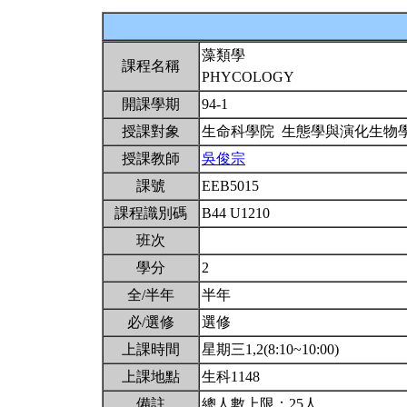
藻類學
課程名稱
PHYCOLOGY
開課學期
94-1
授課對象
生命科學院 生態學與演化生物
授課教師
吳俊宗
課號
EEB5015
課程識別碼
B44 U1210
班次
學分
2
全/半年
半年
必/選修
選修
上課時間
星期三1,2(8:10~10:00)
上課地點
生科1148
備註
總人數上限：25人