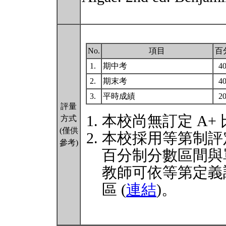
No.
項目
百
1.
期中考
4
2.
期末考
4
3.
平時成績
2
評量
本校尚無訂定 A+
方式
(僅供
本校採用等第制評
參考)
百分制分數區間與
教師可依等第定義
區 (
連結
)。