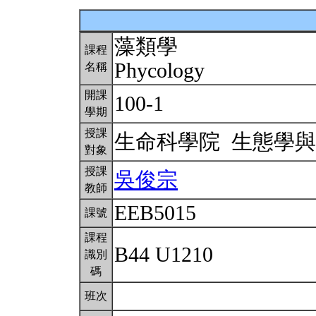
藻類學
課程
Phycology
名稱
開課
100-1
學期
授課
生命科學院 生態學
對象
授課
吳俊宗
教師
EEB5015
課號
課程
B44 U1210
識別
碼
班次