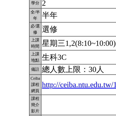
2
學分
全/半
半年
年
必/選
選修
修
上課
星期三1,2(8:10~10:00
時間
上課
生科3C
地點
總人數上限：30人
備註
Ceiba
http://ceiba.ntu.edu.t
課程
網頁
課程
簡介
影片