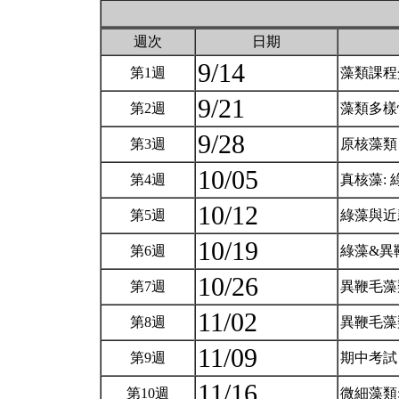
週次
日期
9/14
第1週
藻類課
9/21
第2週
藻類多樣
9/28
第3週
原核藻
10/05
第4週
真核藻:
10/12
第5週
綠藻與
10/19
第6週
綠藻&異
10/26
第7週
異鞭毛
11/02
第8週
異鞭毛藻
11/09
第9週
期中考
11/16
第10週
微細藻類