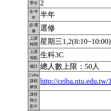
2
學分
全/半
半年
年
必/選
選修
修
上課
星期三1,2(8:10~10:00
時間
上課
生科3C
地點
總人數上限：50人
備註
Ceiba
http://ceiba.ntu.edu.t
課程
網頁
課程
簡介
影片