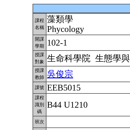
藻類學
課程
Phycology
名稱
開課
102-1
學期
授課
生命科學院 生態學
對象
授課
吳俊宗
教師
EEB5015
課號
課程
B44 U1210
識別
碼
班次