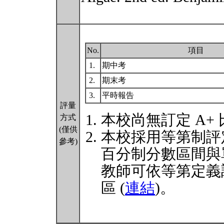
No.
項目
1.
期中考
2.
期末考
3.
平時報告
評量
本校尚無訂定 A+
方式
(僅供
本校採用等第制評
參考)
百分制分數區間與
教師可依等第定義
區 (
連結
)。