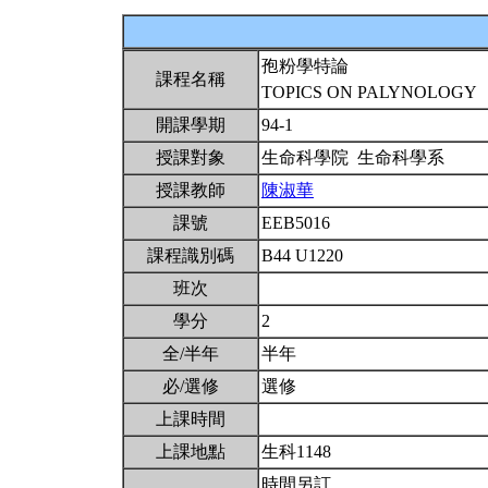
孢粉學特論
課程名稱
TOPICS ON PALYNOLOGY
開課學期
94-1
授課對象
生命科學院 生命科學系
授課教師
陳淑華
課號
EEB5016
課程識別碼
B44 U1220
班次
學分
2
全/半年
半年
必/選修
選修
上課時間
上課地點
生科1148
時間另訂