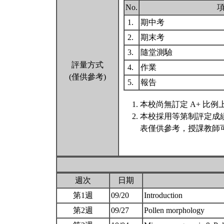
No.
1.
期中考
2.
期末考
3.
隨堂測驗
評量方式
4.
作業
(僅供參考)
5.
報告
本校尚無訂定 A+ 比例
本校採用等第制評定成
表僅供參考，授課教師
週次
日期
第1週
09/20
Introduction
第2週
09/27
Pollen morphology