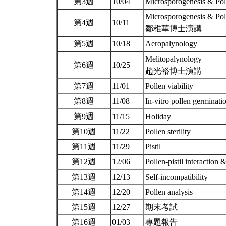
第3週
10/04
Microsporogenesis & Pol
Microsporogenesis & Pol
第4週
10/11
鄒稚華博士演講
第5週
10/18
Aeropalynology
Melitopalynology
第6週
10/25
趙光裕博士演講
第7週
11/01
Pollen viability
第8週
11/08
In-vitro pollen germinat
第9週
11/15
Holiday
第10週
11/22
Pollen sterility
第11週
11/29
Pistil
第12週
12/06
Pollen-pistil interaction &
第13週
12/13
Self-incompatibility
第14週
12/20
Pollen analysis
第15週
12/27
期末考試
第16週
01/03
專題報告