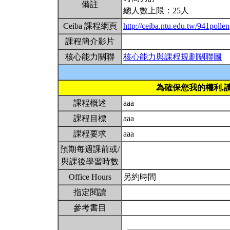
備註
總人數上限：25人
Ceiba 課程網頁
http://ceiba.ntu.edu.tw/941pollen
課程簡介影片
核心能力關聯
核心能力與課程規劃關聯圖
為確保您我的權利,
課程概述
aaa
課程目標
aaa
課程要求
aaa
預期每週課前或/
與課後學習時數
Office Hours
另約時間
指定閱讀
參考書目