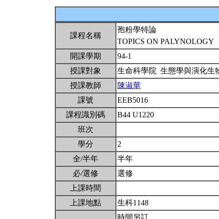
孢粉學特論
課程名稱
TOPICS ON PALYNOLOGY
開課學期
94-1
授課對象
生命科學院 生態學與演化生
授課教師
陳淑華
課號
EEB5016
課程識別碼
B44 U1220
班次
學分
2
全/半年
半年
必/選修
選修
上課時間
上課地點
生科1148
時間另訂