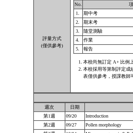
No.
1.
期中考
2.
期末考
3.
隨堂測驗
評量方式
4.
作業
(僅供參考)
5.
報告
本校尚無訂定 A+ 比例
本校採用等第制評定成
表僅供參考，授課教師
週次
日期
第1週
09/20
Introduction
第2週
09/27
Pollen morphology