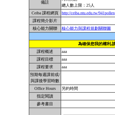
備註
總人數上限：25人
Ceiba 課程網頁
http://ceiba.ntu.edu.tw/941pollen
課程簡介影片
核心能力關聯
核心能力與課程規劃關聯圖
為確保您我的權利,
課程概述
aaa
課程目標
aaa
課程要求
aaa
預期每週課前或/
與課後學習時數
Office Hours
另約時間
指定閱讀
參考書目