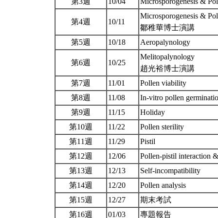
第3週
10/04
Microsporogenesis & Pol
Microsporogenesis & Pol
第4週
10/11
鄒稚華博士演講
第5週
10/18
Aeropalynology
Melitopalynology
第6週
10/25
趙光裕博士演講
第7週
11/01
Pollen viability
第8週
11/08
In-vitro pollen germinat
第9週
11/15
Holiday
第10週
11/22
Pollen sterility
第11週
11/29
Pistil
第12週
12/06
Pollen-pistil interaction &
第13週
12/13
Self-incompatibility
第14週
12/20
Pollen analysis
第15週
12/27
期末考試
第16週
01/03
專題報告